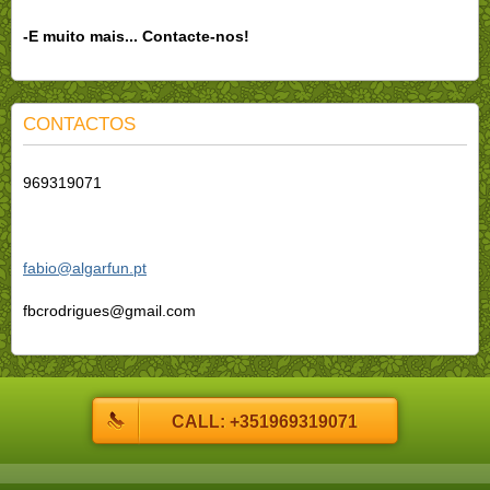
-E muito mais... Contacte-nos!
CONTACTOS
969319071
fabio@algarfun.pt
fbcrodrigues@gmail.com
CALL: +351969319071